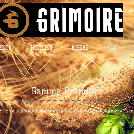
VENTE
HISTOIRE
BIÈRES
FAQ
Gamme Premium
os produits sont maintenant offerts en canettes de format 473 m