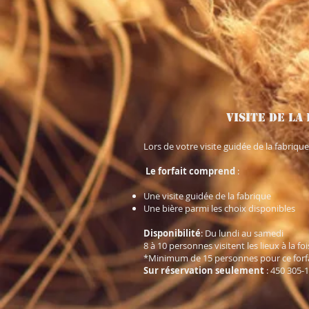
Visite de la
Lors de votre visite guidée de la fabriqu
Le forfait comprend
:
Une visite guidée de la fabrique
Une bière parmi les choix disponibles
Disponibilité
: Du lundi au samedi
8 à 10 personnes visitent les lieux à la f
*Minimum de 15 personnes pour ce forf
Sur réservation seulement
: 450 305-