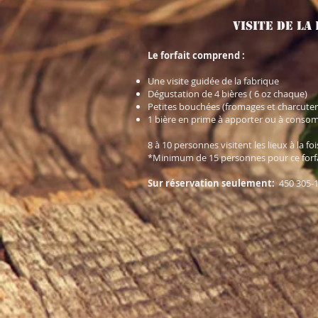
Visite de l
Le forfait comprend :
Une visite guidée de la fabrique
Dégustation de 4 bières ( 6 oz chaque)
Petites bouchées (fromages et charcuter
1 bière en prime à apporter ou à conso
8 à 10 personnes visitent les lieux à la f
*Minimum de 15 personnes pour ce forf
Sur réservation seulement:
450 305-