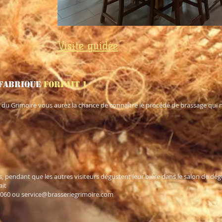
Visite guidée
 fabrique
Forfait 1
e du Grimoire vous aurez la chance de connaître le procédé de brassage qui no
ois, pendant que les autres visiteurs dégustent leur bière dans le salon de dég
ait
1060 ou
service@brasseriegrimoire.com