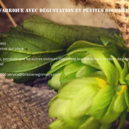
a fabrique avec dégustation et petites bouché
ies)
mmer sur place
ois, pendant que les autres visiteurs dégustent leur bière dans le salon de dég
ait
1060
service@brasseriegrimoire.com