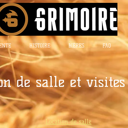
VENTE
HISTOIRE
BIÈRES
FAQ
on de salle et visite
Location de salle