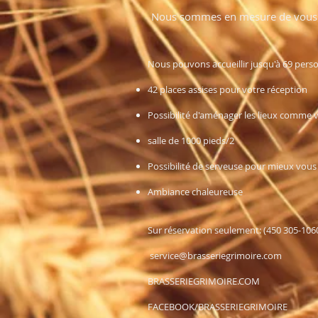
Nous sommes en mesure de vous r
Nous pouvons accueillir jusqu'à 69 pers
42 places assises pour votre réception
Possibilité d'aménager les lieux comme v
salle de 1000 pieds/2
Possibilité de serveuse pour mieux vous 
Ambiance chaleureuse
Sur réservation seulement: (450 305-106
service@brasseriegrimoire.com
BRASSERIEGRIMOIRE.COM
FACEBOOK/BRASSERIEGRIMOIRE