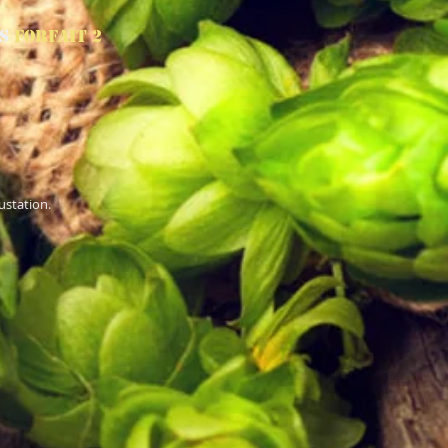
es
Forfait 2
ustation.