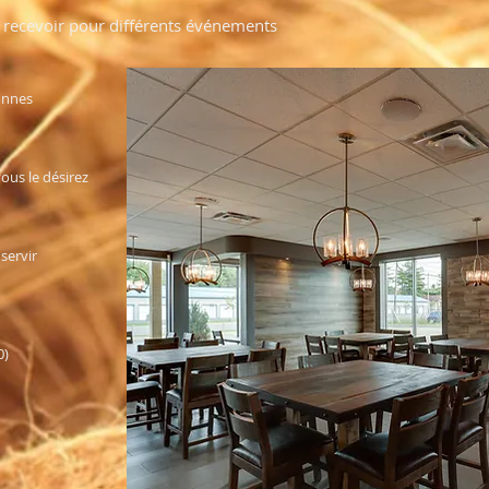
ecevoir pour différents événements
onnes
ous le désirez
servir
0)