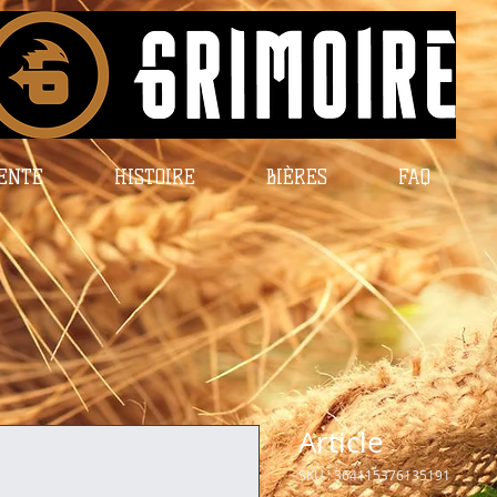
VENTE
HISTOIRE
BIÈRES
FAQ
Article
SKU : 364115376135191